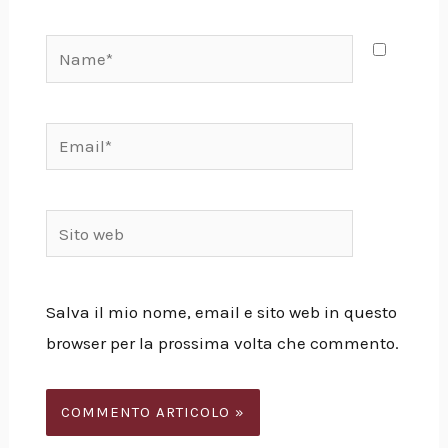
Name*
Email*
Sito
web
Salva il mio nome, email e sito web in questo
browser per la prossima volta che commento.