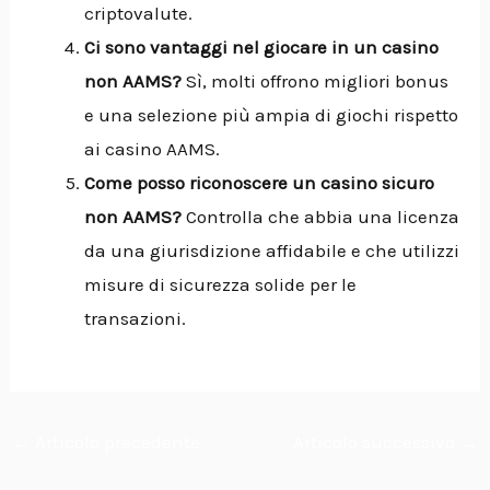
criptovalute.
Ci sono vantaggi nel giocare in un casino
non AAMS?
Sì, molti offrono migliori bonus
e una selezione più ampia di giochi rispetto
ai casino AAMS.
Come posso riconoscere un casino sicuro
non AAMS?
Controlla che abbia una licenza
da una giurisdizione affidabile e che utilizzi
misure di sicurezza solide per le
transazioni.
←
Articolo precedente
Articolo successivo
→