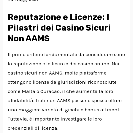
Reputazione e Licenze: I
Pilastri dei Casino Sicuri
Non AAMS
Il primo criterio fondamentale da considerare sono
la reputazione e le licenze dei casino online. Nei
casino sicuri non AAMS, molte piattaforme
ottengono licenze da giurisdizioni riconosciute
come Malta o Curacao, il che aumenta la loro
affidabilità. I siti non AAMS possono spesso offrire
una maggiore varietà di giochi e bonus attraenti.
Tuttavia, è importante investigare le loro
credenziali di licenza.