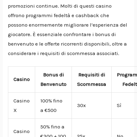
promozioni continue. Molti di questi casino
offrono programmi fedeltà e cashback che
possono enormemente migliorare l’esperienza del
giocatore. È essenziale confrontare i bonus di
benvenuto e le offerte ricorrenti disponibili, oltre a
considerare i requisiti di scommessa associati.
Bonus di
Requisiti di
Progra
Casino
Benvenuto
Scommessa
Fedel
Casino
100% fino
30x
Sì
X
a €500
50% fino a
Casino
€300 + 100
25x
No