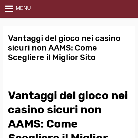
Vai
MENU
al
Navigazione
contenuto
articoli
Vantaggi del gioco nei casino
sicuri non AAMS: Come
Scegliere il Miglior Sito
Lascia un commento
/
Uncategorized
/ Di
settimo@primacasare.it
Vantaggi del gioco nei
casino sicuri non
AAMS: Come
Scegliere il Miglior