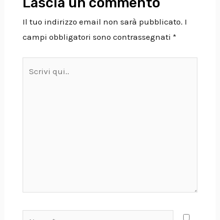
Lascia un commento
Il tuo indirizzo email non sarà pubblicato.
I
campi obbligatori sono contrassegnati
*
Scrivi
qui..
Name*