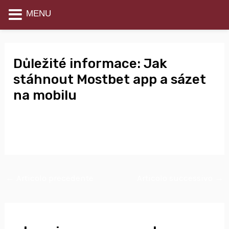
Vai
MENU
al
Navigazione
contenuto
articoli
Důležité informace: Jak
stáhnout Mostbet app a sázet
na mobilu
Lascia un commento
/
Uncategorized
/ Di
settimo@primacasare.it
←
Articolo precedente
Articolo successivo
→