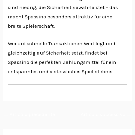
sind niedrig, die Sicherheit gewährleistet – das
macht Spassino besonders attraktiv für eine
breite Spielerschaft.
Wer auf schnelle Transaktionen Wert legt und
gleichzeitig auf Sicherheit setzt, findet bei
Spassino die perfekten Zahlungsmittel für ein
entspanntes und verlässliches Spielerlebnis.
←
Articolo precedente
Articolo successivo
→