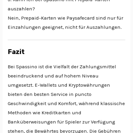
auszahlen?
Nein, Prepaid-Karten wie Paysafecard sind nur für
Einzahlungen geeignet, nicht für Auszahlungen.
Fazit
Bei Spassino ist die Vielfalt der Zahlungsmittel
beeindruckend und auf hohem Niveau
umgesetzt. E-Wallets und Kryptowährungen
bieten den besten Service in puncto
Geschwindigkeit und Komfort, während klassische
Methoden wie Kreditkarten und
Banküberweisungen für Spieler zur Verfügung
stehen, die Bewährtes bevorzugen. Die Gebühren