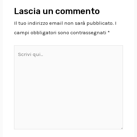
Lascia un commento
Il tuo indirizzo email non sarà pubblicato.
I
campi obbligatori sono contrassegnati
*
Scrivi
qui..