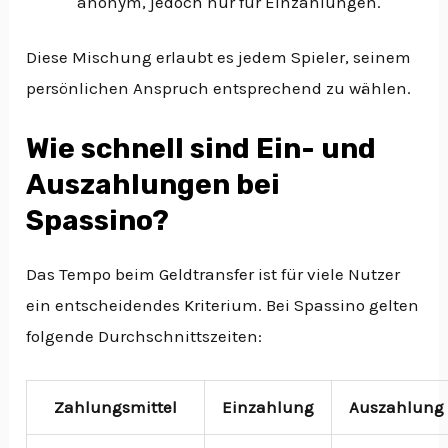
anonym, jedoch nur für Einzahlungen.
Diese Mischung erlaubt es jedem Spieler, seinem
persönlichen Anspruch entsprechend zu wählen.
Wie schnell sind Ein- und
Auszahlungen bei
Spassino?
Das Tempo beim Geldtransfer ist für viele Nutzer
ein entscheidendes Kriterium. Bei Spassino gelten
folgende Durchschnittszeiten:
Zahlungsmittel
Einzahlung
Auszahlung