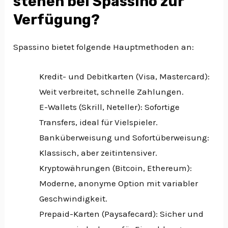
stehen bei Spassino zur
Verfügung?
Spassino bietet folgende Hauptmethoden an:
Kredit- und Debitkarten (Visa, Mastercard):
Weit verbreitet, schnelle Zahlungen.
E-Wallets (Skrill, Neteller): Sofortige
Transfers, ideal für Vielspieler.
Banküberweisung und Sofortüberweisung:
Klassisch, aber zeitintensiver.
Kryptowährungen (Bitcoin, Ethereum):
Moderne, anonyme Option mit variabler
Geschwindigkeit.
Prepaid-Karten (Paysafecard): Sicher und