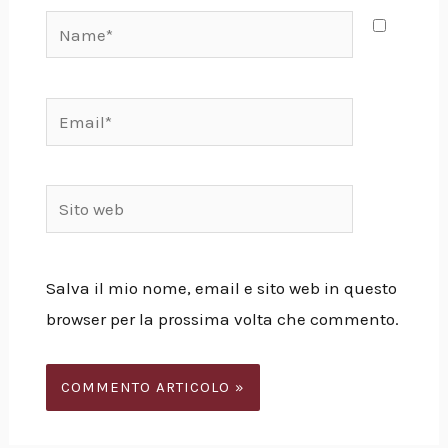
Name*
Email*
Sito
web
Salva il mio nome, email e sito web in questo
browser per la prossima volta che commento.