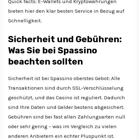
Quick facts: E-Wallets und Kryptowährungen
bieten hier den klar besten Service in Bezug auf
Schnelligkeit.
Sicherheit und Gebühren:
Was Sie bei Spassino
beachten sollten
Sicherheit ist bei Spassino oberstes Gebot: Alle
Transaktionen sind durch SSL-Verschlüsselung
geschützt, und das Casino ist reguliert. Dadurch
sind Ihre Daten und Gelder bestens abgesichert.
Gebühren sind bei fast allen Zahlungsarten null
oder sehr gering – was im Vergleich zu vielen
anderen Anbietern ein echter Pluspunkt ist.