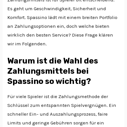
Es geht um Geschwindigkeit, Sicherheit und
Komfort. Spassino lädt mit einem breiten Portfolio
an Zahlungsoptionen ein, doch welche bieten
wirklich den besten Service? Diese Frage klären
wir im Folgenden.
Warum ist die Wahl des
Zahlungsmittels bei
Spassino so wichtig?
Für viele Spieler ist die Zahlungsmethode der
Schlüssel zum entspannten Spielvergnügen. Ein
schneller Ein- und Auszahlungsprozess, faire
Limits und geringe Gebühren sorgen für ein