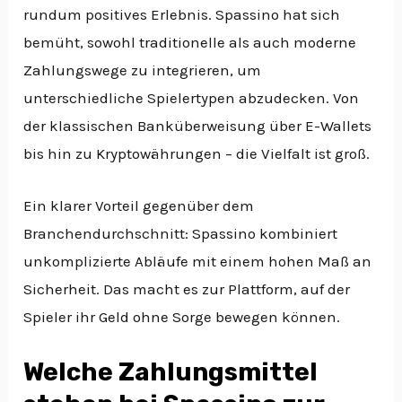
rundum positives Erlebnis. Spassino hat sich
bemüht, sowohl traditionelle als auch moderne
Zahlungswege zu integrieren, um
unterschiedliche Spielertypen abzudecken. Von
der klassischen Banküberweisung über E-Wallets
bis hin zu Kryptowährungen – die Vielfalt ist groß.
Ein klarer Vorteil gegenüber dem
Branchendurchschnitt: Spassino kombiniert
unkomplizierte Abläufe mit einem hohen Maß an
Sicherheit. Das macht es zur Plattform, auf der
Spieler ihr Geld ohne Sorge bewegen können.
Welche Zahlungsmittel