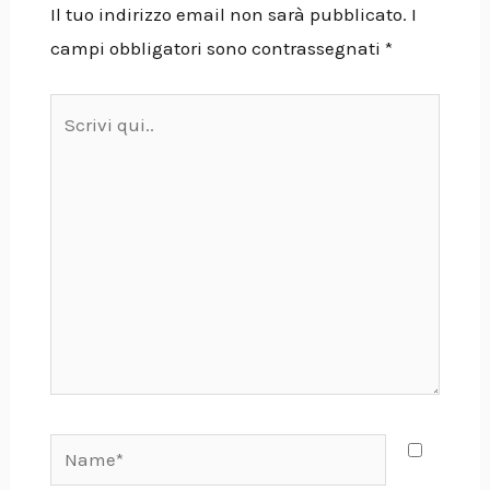
Il tuo indirizzo email non sarà pubblicato.
I
campi obbligatori sono contrassegnati
*
Scrivi
qui..
Name*