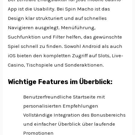
App ist die Usability. Bei Spin Macho ist das
Design klar strukturiert und auf schnelles
Navigieren ausgelegt. Menüführung,
Suchfunktion und Filter helfen, das gewünschte
Spiel schnell zu finden. Sowohl Android als auch
iOS bieten den kompletten Zugriff auf Slots, Live-
Casino, Tischspiele und Sonderaktionen.
Wichtige Features im Überblick:
Benutzerfreundliche Startseite mit
personalisierten Empfehlungen
Vollständige Integration des Bonusbereichs
und einfacher Überblick über laufende
Promotionen