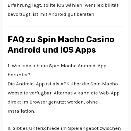
Erfahrung legt, sollte iOS wählen, wer Flexibilität
bevorzugt, ist mit Android gut beraten.
FAQ zu Spin Macho Casino
Android und iOS Apps
1. Wie lade ich die Spin Macho Android-App
herunter?
Die Android-App ist als APK über die Spin Macho
Webseite verfügbar. Alternativ kann die Web-App
direkt im Browser genutzt werden, ohne
Installation.
2. Gibt es Unterschiede im Spielangebot zwischen