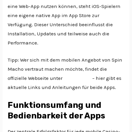
eine Web-App nutzen können, steht iOS-Spielern
eine eigene native App im App Store zur
Verfügung. Dieser Unterschied beeinflusst die
Installation, Updates und teilweise auch die
Performance.
Tipp: Wer sich mit dem mobilen Angebot von Spin
Macho vertraut machen möchte, findet die
offizielle Webseite unter
spin macho
– hier gibt es
aktuelle Links und Anleitungen für beide Apps.
Funktionsumfang und
Bedienbarkeit der Apps
Der zentrale Erfolgsfaktor für jede mobile Casino-