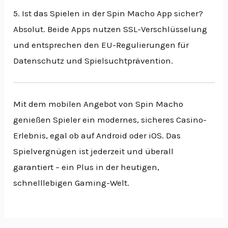
5. Ist das Spielen in der Spin Macho App sicher?
Absolut. Beide Apps nutzen SSL-Verschlüsselung
und entsprechen den EU-Regulierungen für
Datenschutz und Spielsuchtprävention.
Mit dem mobilen Angebot von Spin Macho
genießen Spieler ein modernes, sicheres Casino-
Erlebnis, egal ob auf Android oder iOS. Das
Spielvergnügen ist jederzeit und überall
garantiert – ein Plus in der heutigen,
schnelllebigen Gaming-Welt.