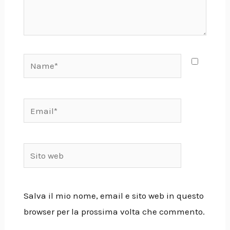
Name*
Email*
Sito
web
Salva il mio nome, email e sito web in questo
browser per la prossima volta che commento.