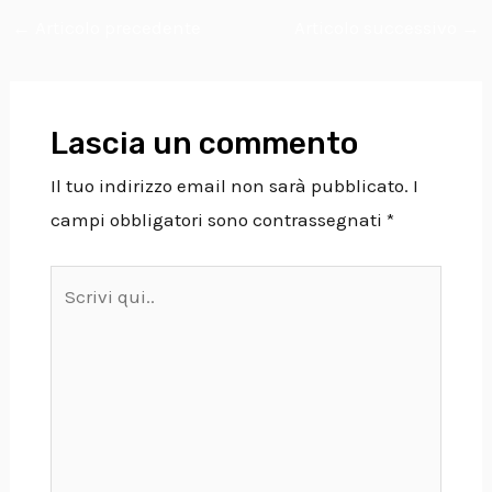
←
Articolo precedente
Articolo successivo
→
Lascia un commento
Il tuo indirizzo email non sarà pubblicato.
I
campi obbligatori sono contrassegnati
*
Scrivi
qui..