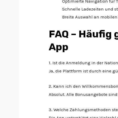
Optimierte Navigation für
Schnelle Ladezeiten und s
Breite Auswahl an mobilen
FAQ – Häufig 
App
1. Ist die Anmeldung in der Natio
Ja, die Plattform ist durch eine
2. Kann ich den Willkommensbo
Absolut. Alle Bonusangebote sind
3. Welche Zahlungsmethoden ste
Die App unterstützt eine Vielzah