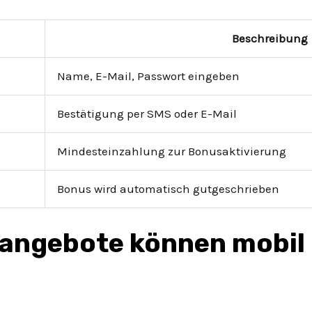
Beschreibung
Name, E-Mail, Passwort eingeben
Bestätigung per SMS oder E-Mail
Mindesteinzahlung zur Bonusaktivierung
Bonus wird automatisch gutgeschrieben
angebote können mobil