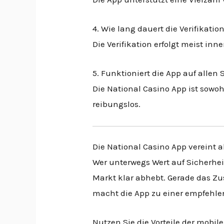
4. Wie lang dauert die Verifikati
Die Verifikation erfolgt meist in
5. Funktioniert die App auf alle
Die National Casino App ist sowoh
reibungslos.
Die National Casino App vereint 
Wer unterwegs Wert auf Sicherheit
Markt klar abhebt. Gerade das
macht die App zu einer empfehle
Nutzen Sie die Vorteile der mobi