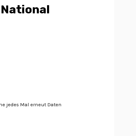
 National
ohne jedes Mal erneut Daten