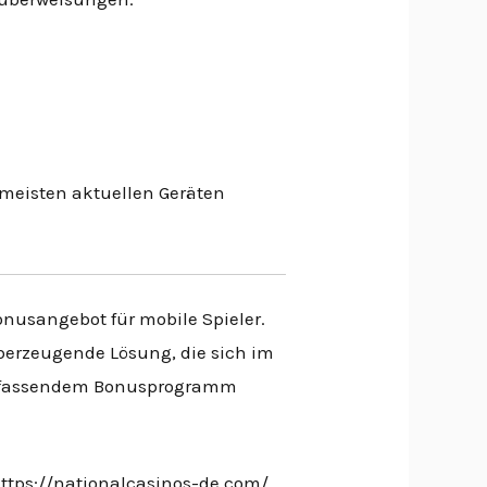
n meisten aktuellen Geräten
nusangebot für mobile Spieler.
überzeugende Lösung, die sich im
umfassendem Bonusprogramm
https://nationalcasinos-de.com/.