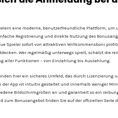
pielern eine moderne, benutzerfreundliche Plattform, um 
einfache Registrierung und direkte Nutzung des Bonusangeb
 Spieler sofort von attraktiven Willkommensboni profit
cken. Wer regelmäßig unterwegs spielt, schätzt die re
ng aller Funktionen – von Einzahlung bis Auszahlung.
 finden hier ein sicheres Umfeld, das durch Lizenzierung 
 der App ist intuitiv gestaltet und innerhalb weniger Mi
iedene Bildschirmgrößen an und garantiert so ein reibung
zum Bonusangebot finden Sie auf der offiziellen Seite 