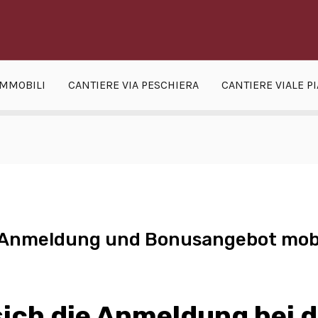
IMMOBILI
CANTIERE VIA PESCHIERA
CANTIERE VIALE P
p Anmeldung und Bonusangebot mob
ized
/ Di
settimo@primacasare.it
ich die Anmeldung bei d