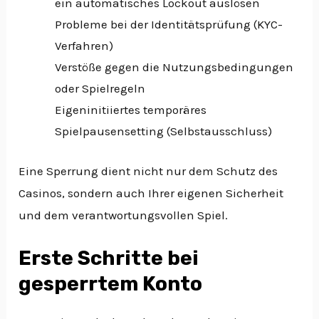
ein automatisches Lockout auslösen
Probleme bei der Identitätsprüfung (KYC-
Verfahren)
Verstöße gegen die Nutzungsbedingungen
oder Spielregeln
Eigeninitiiertes temporäres
Spielpausensetting (Selbstausschluss)
Eine Sperrung dient nicht nur dem Schutz des
Casinos, sondern auch Ihrer eigenen Sicherheit
und dem verantwortungsvollen Spiel.
Erste Schritte bei
gesperrtem Konto