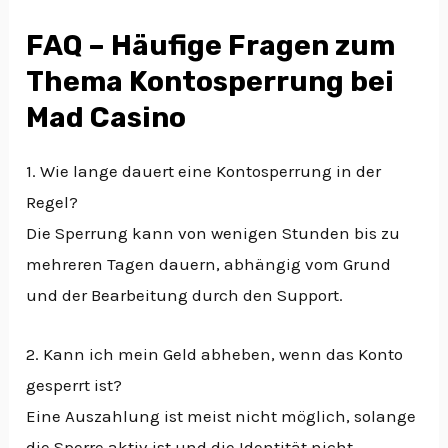
FAQ – Häufige Fragen zum
Thema Kontosperrung bei
Mad Casino
1. Wie lange dauert eine Kontosperrung in der
Regel?
Die Sperrung kann von wenigen Stunden bis zu
mehreren Tagen dauern, abhängig vom Grund
und der Bearbeitung durch den Support.
2. Kann ich mein Geld abheben, wenn das Konto
gesperrt ist?
Eine Auszahlung ist meist nicht möglich, solange
die Sperre aktiv ist und die Identität nicht