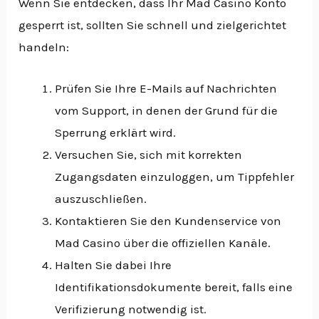
Wenn Sie entdecken, dass Ihr Mad Casino Konto
gesperrt ist, sollten Sie schnell und zielgerichtet
handeln:
Prüfen Sie Ihre E-Mails auf Nachrichten
vom Support, in denen der Grund für die
Sperrung erklärt wird.
Versuchen Sie, sich mit korrekten
Zugangsdaten einzuloggen, um Tippfehler
auszuschließen.
Kontaktieren Sie den Kundenservice von
Mad Casino über die offiziellen Kanäle.
Halten Sie dabei Ihre
Identifikationsdokumente bereit, falls eine
Verifizierung notwendig ist.