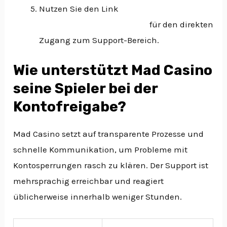
Nutzen Sie den Link
https://madcasino1.de.com
für den direkten
Zugang zum Support-Bereich.
Wie unterstützt Mad Casino
seine Spieler bei der
Kontofreigabe?
Mad Casino setzt auf transparente Prozesse und
schnelle Kommunikation, um Probleme mit
Kontosperrungen rasch zu klären. Der Support ist
mehrsprachig erreichbar und reagiert
üblicherweise innerhalb weniger Stunden.