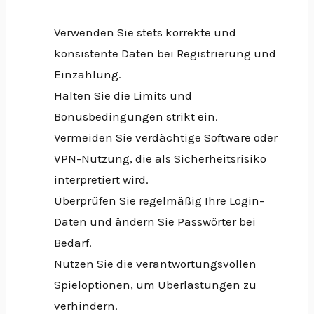
Verwenden Sie stets korrekte und
konsistente Daten bei Registrierung und
Einzahlung.
Halten Sie die Limits und
Bonusbedingungen strikt ein.
Vermeiden Sie verdächtige Software oder
VPN-Nutzung, die als Sicherheitsrisiko
interpretiert wird.
Überprüfen Sie regelmäßig Ihre Login-
Daten und ändern Sie Passwörter bei
Bedarf.
Nutzen Sie die verantwortungsvollen
Spieloptionen, um Überlastungen zu
verhindern.