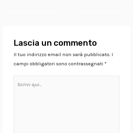
←
Articolo precedente
Articolo successivo
→
Lascia un commento
Il tuo indirizzo email non sarà pubblicato.
I
campi obbligatori sono contrassegnati
*
Scrivi
qui..