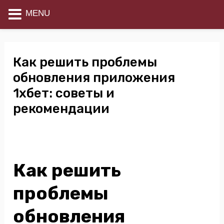
Vai
MENU
al
Navigazione
contenuto
articoli
Как решить проблемы
обновления приложения
1хбет: советы и
рекомендации
Lascia un commento
/
Uncategorized
/ Di
settimo@primacasare.it
Как решить
проблемы
обновления