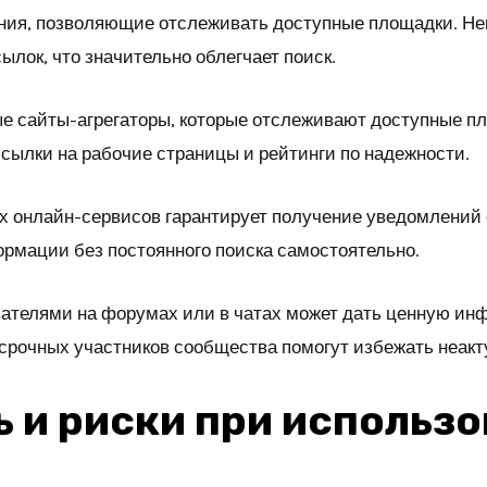
ния, позволяющие отслеживать доступные площадки. Не
лок, что значительно облегчает поиск.
 сайты-агрегаторы, которые отслеживают доступные пл
ссылки на рабочие страницы и рейтинги по надежности.
х онлайн-сервисов гарантирует получение уведомлений
рмации без постоянного поиска самостоятельно.
телями на форумах или в чатах может дать ценную инф
осрочных участников сообщества помогут избежать неакт
 и риски при использо