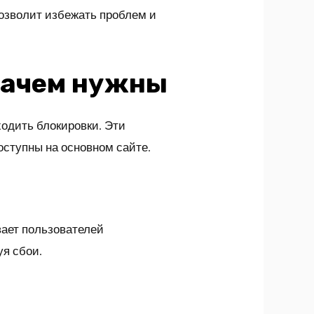
позволит избежать проблем и
 зачем нужны
ходить блокировки. Эти
оступны на основном сайте.
вает пользователей
я сбои.