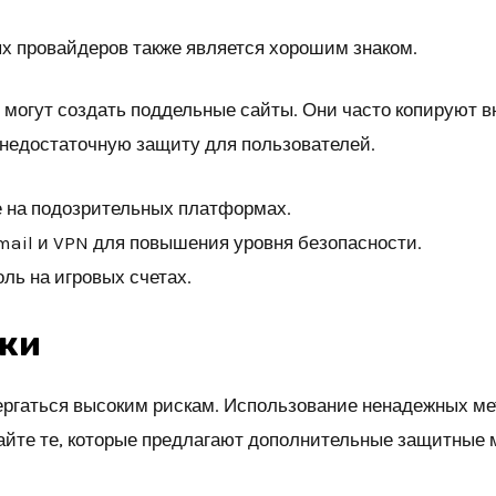
ых провайдеров также является хорошим знаком.
 могут создать поддельные сайты. Они часто копируют 
ь недостаточную защиту для пользователей.
 на подозрительных платформах.
ail и VPN для повышения уровня безопасности.
ль на игровых счетах.
ки
ергаться высоким рискам. Использование ненадежных ме
айте те, которые предлагают дополнительные защитные