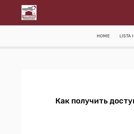
Vai
Navigazione
al
articoli
contenuto
HOME
LISTA 
Как получить досту
Lascia un commento
/
Uncategor