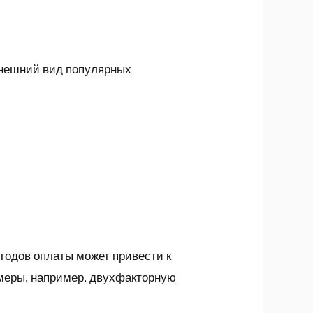
внешний вид популярных
тодов оплаты может привести к
 меры, например, двухфакторную