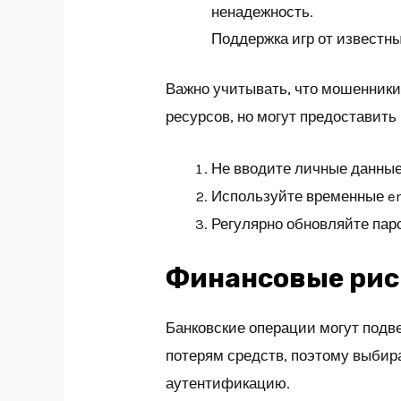
ненадежность.
Поддержка игр от известн
Важно учитывать, что мошенники
ресурсов, но могут предоставит
Не вводите личные данные
Используйте временные em
Регулярно обновляйте паро
Финансовые рис
Банковские операции могут подв
потерям средств, поэтому выбир
аутентификацию.