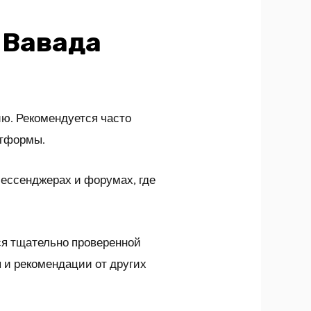
 Вавада
ю. Рекомендуется часто
атформы.
ессенджерах и форумах, где
ся тщательно проверенной
 и рекомендации от других