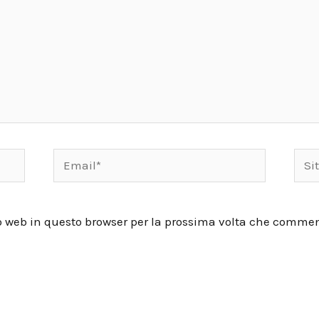
Email*
Sito
web
to web in questo browser per la prossima volta che comme