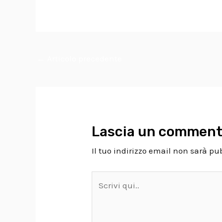
←
Articolo precedente
Lascia un commen
Il tuo indirizzo email non sarà pu
Scrivi
qui..