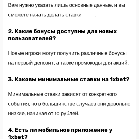
Вам нужно указать лишь основные данные, и вы
сможете начать делать ставки
1xbet
.
2. Какие бонусы доступны для новых
пользователей?
Новые игроки могут получить различные бонусы
на первый депозит, а также промокоды для акций.
3. Каковы минимальные ставки на 1xbet?
Минимальные ставки зависят от конкретного
события, но в большинстве случаев они довольно
низкие, начиная от 10 рублей.
4. Есть ли мобильное приложение у
1xbet?