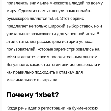
привлекать внимание множества людей по всему
миру. Одним из самых популярных онлайн-
букмекеров является 1xbet. Этот сервис
предлагает не только широкий выбор ставок, но и
уникальные возможности для успешной игры. В
этой статье мы рассмотрим истории успеха
пользователей, которые зарегистрировались на
1xbet и делятся своим положительным опытом.
Вы узнаете, какие стратегии они использовали и
как правильно подходить к ставкам для
максимального выигрыша.
Почему 1xbet?
Когда речь идет о регистрации на букмекерских