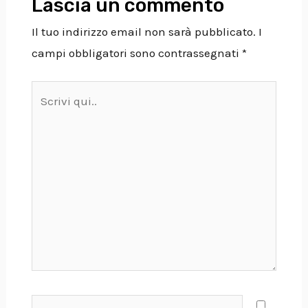
Lascia un commento
Il tuo indirizzo email non sarà pubblicato.
I
campi obbligatori sono contrassegnati
*
Scrivi
qui..
Name*