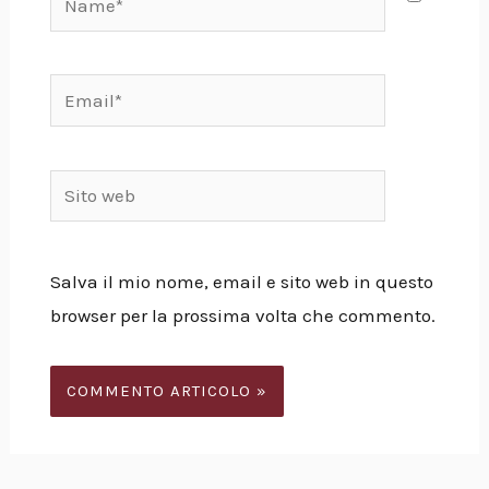
Email*
Sito
web
Salva il mio nome, email e sito web in questo
browser per la prossima volta che commento.