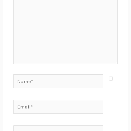
Name*
Email*
Sito