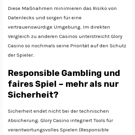
Diese Maßnahmen minimieren das Risiko von
Datenlecks und sorgen für eine
vertrauenswürdige Umgebung. Im direkten
Vergleich zu anderen Casinos unterstreicht Glory
Casino so nochmals seine Priorität auf den Schutz
der Spieler.
Responsible Gambling und
faires Spiel – mehr als nur
Sicherheit?
Sicherheit endet nicht bei der technischen
Absicherung. Glory Casino integriert Tools für
verantwortungsvolles Spielen (Responsible