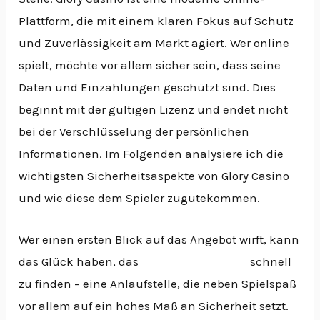
Plattform, die mit einem klaren Fokus auf Schutz
und Zuverlässigkeit am Markt agiert. Wer online
spielt, möchte vor allem sicher sein, dass seine
Daten und Einzahlungen geschützt sind. Dies
beginnt mit der gültigen Lizenz und endet nicht
bei der Verschlüsselung der persönlichen
Informationen. Im Folgenden analysiere ich die
wichtigsten Sicherheitsaspekte von Glory Casino
und wie diese dem Spieler zugutekommen.
Wer einen ersten Blick auf das Angebot wirft, kann
das Glück haben, das
glory casino online
schnell
zu finden – eine Anlaufstelle, die neben Spielspaß
vor allem auf ein hohes Maß an Sicherheit setzt.