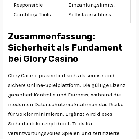
Responsible
Einzahlungslimits,
Gambling Tools
Selbstausschluss
Zusammenfassung:
Sicherheit als Fundament
bei Glory Casino
Glory Casino präsentiert sich als seriöse und
sichere Online-Spielplattform. Die gültige Lizenz
garantiert Kontrolle und Fairness, während die
modernen Datenschutzmaßnahmen das Risiko
für Spieler minimieren. Ergänzt wird dieses
Sicherheitskonzept durch Tools für
verantwortungsvolles Spielen und zertifizierte