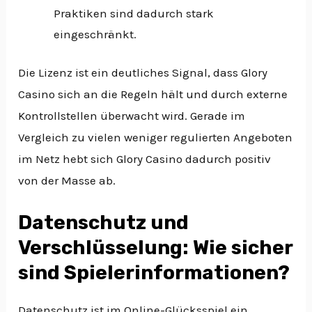
Praktiken sind dadurch stark
eingeschränkt.
Die Lizenz ist ein deutliches Signal, dass Glory
Casino sich an die Regeln hält und durch externe
Kontrollstellen überwacht wird. Gerade im
Vergleich zu vielen weniger regulierten Angeboten
im Netz hebt sich Glory Casino dadurch positiv
von der Masse ab.
Datenschutz und
Verschlüsselung: Wie sicher
sind Spielerinformationen?
Datenschutz ist im Online-Glücksspiel ein