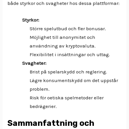
både styrkor och svagheter hos dessa plattformar:
Styrkor:
Större spelutbud och fler bonusar.
Möjlighet till anonymitet och
användning av kryptovaluta.
Flexibilitet i insättningar och uttag.
Svagheter:
Brist på spelarskydd och reglering.
Lägre konsumentskydd om det uppstår
problem.
Risk för oetiska spelmetoder eller
bedrägerier.
Sammanfattning och