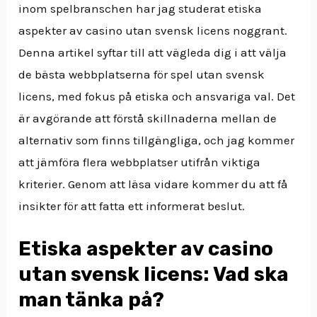
inom spelbranschen har jag studerat etiska
aspekter av casino utan svensk licens noggrant.
Denna artikel syftar till att vägleda dig i att välja
de bästa webbplatserna för spel utan svensk
licens, med fokus på etiska och ansvariga val. Det
är avgörande att förstå skillnaderna mellan de
alternativ som finns tillgängliga, och jag kommer
att jämföra flera webbplatser utifrån viktiga
kriterier. Genom att läsa vidare kommer du att få
insikter för att fatta ett informerat beslut.
Etiska aspekter av casino
utan svensk licens: Vad ska
man tänka på?