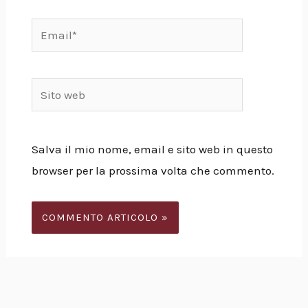
Email*
Sito
web
Salva il mio nome, email e sito web in questo
browser per la prossima volta che commento.