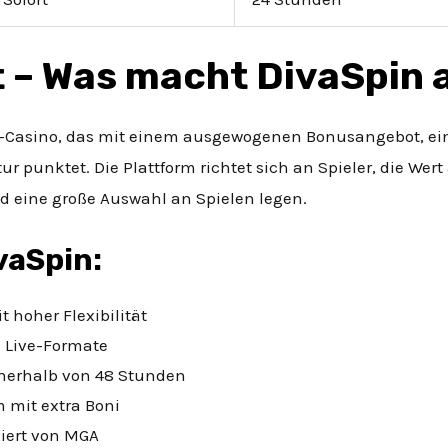
 – Was macht DivaSpin 
e-Casino, das mit einem ausgewogenen Bonusangebot, ein
ur punktet. Die Plattform richtet sich an Spieler, die We
 eine große Auswahl an Spielen legen.
vaSpin:
 hoher Flexibilität
e Live-Formate
nerhalb von 48 Stunden
m mit extra Boni
liert von MGA