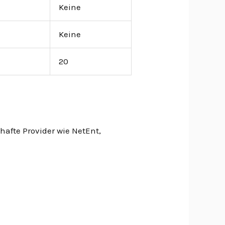
Keine
Keine
20
afte Provider wie NetEnt,