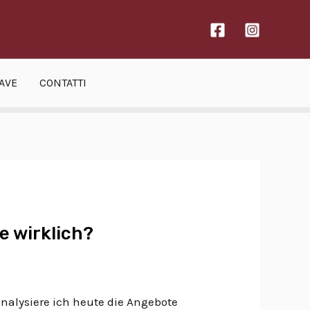
IAVE
CONTATTI
e wirklich?
analysiere ich heute die Angebote