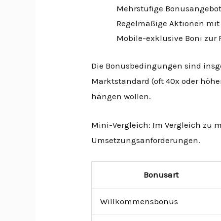
Mehrstufige Bonusangebot
Regelmäßige Aktionen mit
Mobile-exklusive Boni zur
Die Bonusbedingungen sind insge
Marktstandard (oft 40x oder höher
hängen wollen.
Mini-Vergleich: Im Vergleich zu 
Umsetzungsanforderungen.
Bonusart
Willkommensbonus