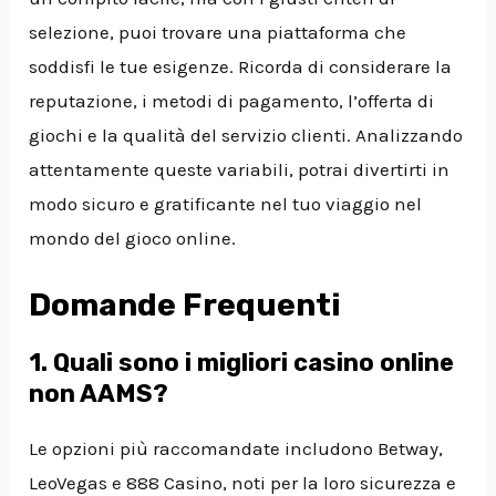
selezione, puoi trovare una piattaforma che
soddisfi le tue esigenze. Ricorda di considerare la
reputazione, i metodi di pagamento, l’offerta di
giochi e la qualità del servizio clienti. Analizzando
attentamente queste variabili, potrai divertirti in
modo sicuro e gratificante nel tuo viaggio nel
mondo del gioco online.
Domande Frequenti
1. Quali sono i migliori casino online
non AAMS?
Le opzioni più raccomandate includono Betway,
LeoVegas e 888 Casino, noti per la loro sicurezza e