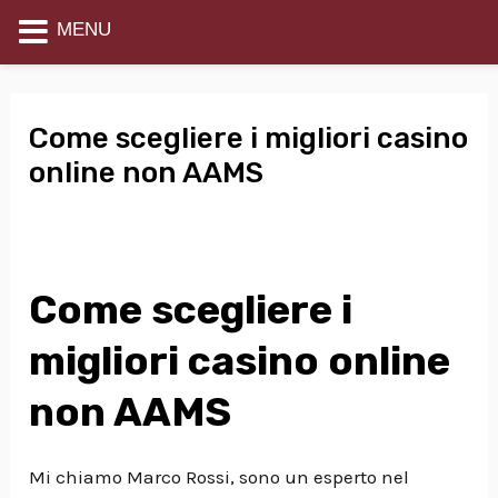
Vai
MENU
al
Navigazione
contenuto
articoli
Come scegliere i migliori casino
online non AAMS
Lascia un commento
/
Uncategorized
/ Di
settimo@primacasare.it
Come scegliere i
migliori casino online
non AAMS
Mi chiamo Marco Rossi, sono un esperto nel