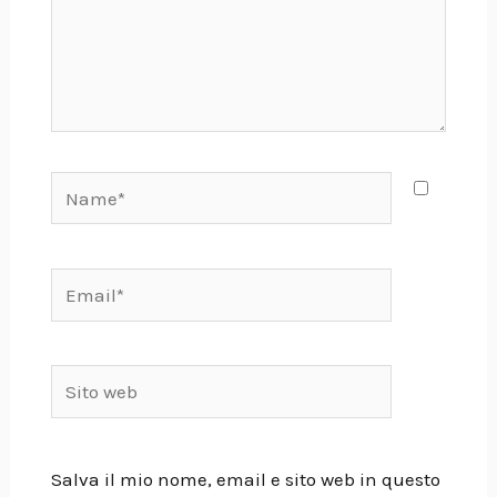
Name*
Email*
Sito
web
Salva il mio nome, email e sito web in questo