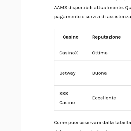
AAMS disponibili attualmente. Qu
pagamento e servizi di assistenza
Casino
Reputazione
CasinoX
Ottima
Betway
Buona
888
Eccellente
Casino
Come puoi osservare dalla tabella