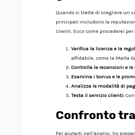
Quando si tratta di scegliere un c
principali includono la reputazione
clienti. Ecco come procederei per s
Verifica la licenza e la re
affidabile, come la Malta 
Controlla le recensioni e le
Esamina i bonus e le promo
Analizza le modalità di p
Testa il servizio clienti:
Cont
Confronto tra
Per aiutarti nell’analisi, ho prep