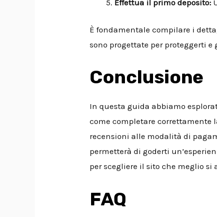
Effettua il primo deposito:
U
È fondamentale compilare i dettagl
sono progettate per proteggerti e g
Conclusione
In questa guida abbiamo esplorat
come completare correttamente la r
recensioni alle modalità di pagamen
permetterà di goderti un’esperienz
per scegliere il sito che meglio si
FAQ