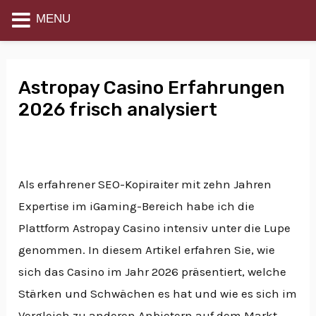
Vai
MENU
al
Navigazione
contenuto
articoli
Astropay Casino Erfahrungen
2026 frisch analysiert
Lascia un commento
/
Uncategorized
/ Di
settimo@primacasare.it
Als erfahrener SEO-Kopiraiter mit zehn Jahren
Expertise im iGaming-Bereich habe ich die
Plattform Astropay Casino intensiv unter die Lupe
genommen. In diesem Artikel erfahren Sie, wie
sich das Casino im Jahr 2026 präsentiert, welche
Stärken und Schwächen es hat und wie es sich im
Vergleich zu anderen Anbietern auf dem Markt