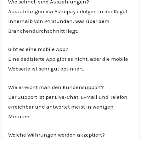
Wie schnell sind Auszahlungen?
Auszahlungen via Astropay erfolgen in der Regel
innerhalb von 24 Stunden, was über dem
Branchendurchschnitt liegt.
Gibt es eine mobile App?
Eine dedizierte App gibt es nicht, aber die mobile
Webseite ist sehr gut optimiert.
Wie erreicht man den Kundensupport?
Der Support ist per Live-Chat, E-Mail und Telefon
erreichbar und antwortet meist in wenigen
Minuten.
Welche Währungen werden akzeptiert?