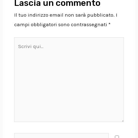
Lascia un commento
Il tuo indirizzo email non sarà pubblicato.
I
campi obbligatori sono contrassegnati
*
Scrivi
qui..
Name*