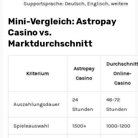
Supportsprache: Deutsch, Englisch, weitere
Mini-Vergleich: Astropay
Casino vs.
Marktdurchschnitt
Durchschnit
Astropay
Kriterium
Online-
Casino
Casino
24
48-72
Auszahlungsdauer
Stunden
Stunden
Spieleauswahl
1500+
1000-1200