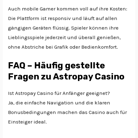
Auch mobile Gamer kommen voll auf ihre Kosten:
Die Plattform ist responsiv und läuft auf allen
gängigen Geräten flüssig. Spieler können ihre
Lieblingsspiele jederzeit und überall genießen,
ohne Abstriche bei Grafik oder Bedienkomfort.
FAQ – Häufig gestellte
Fragen zu Astropay Casino
Ist Astropay Casino für Anfänger geeignet?
Ja, die einfache Navigation und die klaren
Bonusbedingungen machen das Casino auch für
Einsteiger ideal.