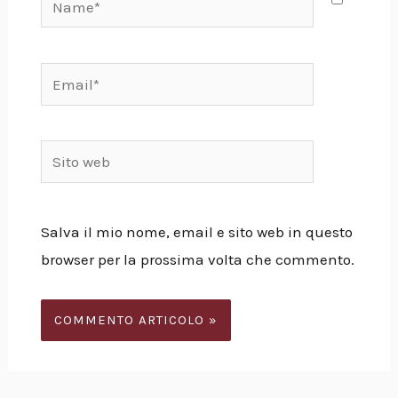
Email*
Sito
web
Salva il mio nome, email e sito web in questo
browser per la prossima volta che commento.