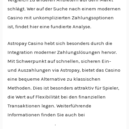
schlägt. Wer auf der Suche nach einem modernen
Casino mit unkomplizierten Zahlungsoptionen
ist, findet hier eine fundierte Analyse.
Astropay Casino hebt sich besonders durch die
Integration moderner Zahlungslösungen hervor.
Mit Schwerpunkt auf schnellen, sicheren Ein-
und Auszahlungen via Astropay, bietet das Casino
eine bequeme Alternative zu klassischen
Methoden. Dies ist besonders attraktiv für Spieler,
die Wert auf Flexibilität bei den finanziellen
Transaktionen legen. Weiterführende
Informationen finden Sie auch bei
astropay online
casinos deutschland
.