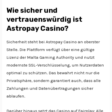
Wie sicher und
vertrauenswürdig ist
Astropay Casino?
Sicherheit steht bei Astropay Casino an oberster
Stelle. Die Plattform verfügt über eine gültige
Lizenz der Malta Gaming Authority und nutzt
modernste SSL-Verschlüsselung, um Nutzerdaten
optimal zu schützen. Das bewahrt nicht nur die
Privatsphäre, sondern garantiert auch, dass alle
Zahlungen und Datenübertragungen sicher
ablaufen.
Darüber hinaus setzt das Casino auf Fairplay: Alle