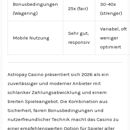
Bonusbedingungen
30-40x
25x (fair)
(Wagering)
(strenger)
Variabel, oft
Sehr gut,
Mobile Nutzung
weniger
responsiv
optimiert
Astropay Casino präsentiert sich 2026 als ein
zuverlässiger und moderner Anbieter mit
schlanker Zahlungsabwicklung und einem
breiten Spieleangebot. Die Kombination aus
Sicherheit, fairen Bonusbedingungen und
nutzerfreundlicher Technik macht das Casino zu
einer empfehlenswerten Option für Spieler aller